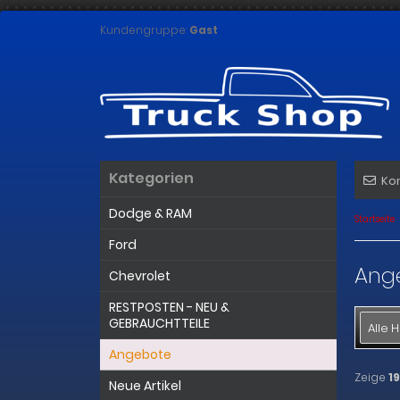
Kundengruppe:
Gast
Kategorien
Ko
Dodge & RAM
Startseite
Ford
Ang
Chevrolet
RESTPOSTEN - NEU &
GEBRAUCHTTEILE
Alle H
Angebote
Zeige
19
Neue Artikel