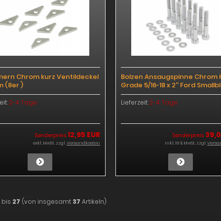
ern Chrom kurz Ventildeckel
Bolzen Ansaugspinne Chrom 
 (8er )
Grade 5/16-18 x 2'' Ford Smallb
eit:
2-4 Tage
Lieferzeit:
2-4 Tage
12,95 EUR
39,0
Sonderpreis
Sonderpreis
exkl. MwSt. zzgl.
Versandkosten
inkl. 19 % MwSt. zzgl.
Versa
bis
27
(von insgesamt
37
Artikeln)