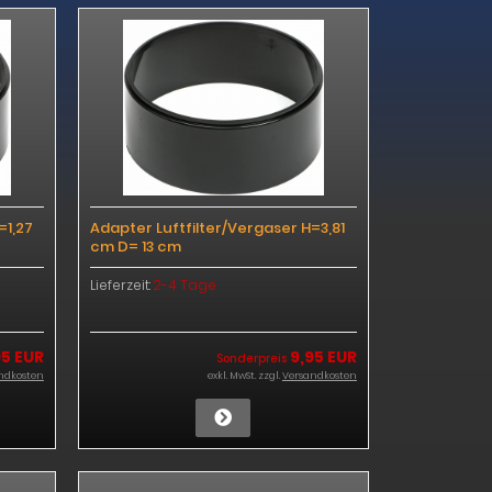
=1,27
Adapter Luftfilter/Vergaser H=3,81
cm D= 13 cm
Lieferzeit:
2-4 Tage
95 EUR
9,95 EUR
Sonderpreis
ndkosten
exkl. MwSt. zzgl.
Versandkosten