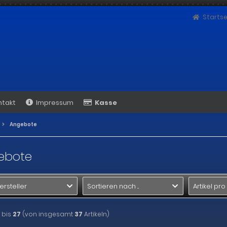
Startse
ntakt
Impressum
Kasse
Angebote
ebote
ersteller
Sortieren nach ...
Artikel pro
bis
27
(von insgesamt
37
Artikeln)