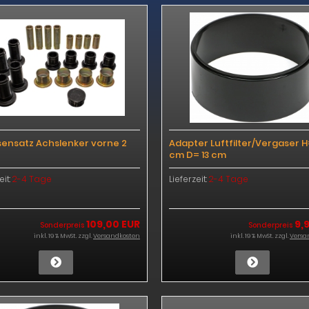
ensatz Achslenker vorne 2
Adapter Luftfilter/Vergaser H
cm D= 13 cm
eit:
2-4 Tage
Lieferzeit:
2-4 Tage
109,00 EUR
9,
Sonderpreis
Sonderpreis
inkl. 19 % MwSt. zzgl.
Versandkosten
inkl. 19 % MwSt. zzgl.
Versa