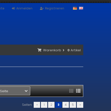
ite
Anmelden
Registrieren
Warenkorb
0
Artikel
 Seite
Seiten:
«
1
2
3
4
5
»