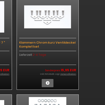
7 "
Klammern Chrom kurz Ventildeckel
Komplettset
Lieferzeit:
2-4 Tage
95 EUR
15,95 EUR
Sonderpreis
ndkosten
inkl. 19 % MwSt. zzgl.
Versandkosten