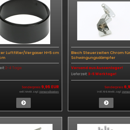
er Luftfilter/Vergaser H=5 cm
Blech Steuerzeiten Chrom für 
 cm
Schwingungsdämpfer
eit:
2-4 Tage
Versand aus Aussenlager!
Lieferzeit:
3-5 Werktage!
9,95 EUR
6,
Sonderpreis
Sonderpreis
exkl. MwSt. zzgl.
Versandkosten
inkl. 19 % MwSt. zzgl.
Versa