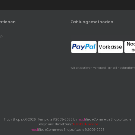
ationen
Zahlungsmethoden
ap
Wir akzeptieren Vorkasse | PayPal | Nachnahm
Truck Shop e.K. © 2026 | Template © 2009-2026 by
mod
ified eCommerce Shopsoftware
Design und Umsetzung:
Gedike IT-Service
mod
ified eCommerce Shopsoftware © 2009-2026