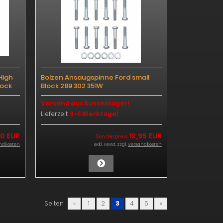
High
Bolzen Ansaugspinne Ford small
lock
Block 289 302 351W
Versand aus Aussenlager!
Lieferzeit:
3-5 Werktage!
0 EUR
12,95 EUR
Sonderpreis
ndkosten
exkl. MwSt. zzgl.
Versandkosten
Seiten:
«
1
2
3
4
5
»